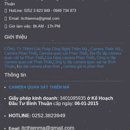
Thuận
HotLine: 0252 3 823 949 - 0949 734 873
Email: itcthienma@gmail.com
Giờ làm việc: 8h AM - 17h PM
Giới thiệu
CÔNG TY TNHH Giải Pháp Công Nghệ Thiên Mã
,
Camera Thiên Mã
,
Camera Phan Thiết
,
Camera quan sát Phan Thiết
,
Địa chỉ lắp camera
quan sát tại Phan Thiết
,
Cửa hàng camera Phan Thiết
,
Công ty lắp
camera quan sát Phan Thiết
,
Công ty lắp camera quan sát tại
Bình
Thuận
, l
ap dat camera phan thiet
,
camera gia re phan thiet
Thông tin
CAMERA QUAN SÁT THIÊN MÃ
Giấy phép kinh doanh:
3401095935
ở Kế Hoạch
Đầu Tư Bình Thuận
cấp ngày:
06-01-2015
0252.3823949
HOTLINE
:
itcthienma@gmail.com
Email: