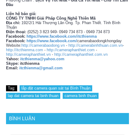
Phương Châm :
Dịch Vụ Tốt Nhất - Gía Cả Tốt Nhất - Chữ Tín Làm
Đầu
Liên hệ báo giá:
CÔNG TY TNHH Giải Pháp Công Nghệ Thiên Mã
Địa chỉ:
192/2/1 Hải Thượng Lãn Ông. Tp. Phan Thiết. Tỉnh Bình
Thuận
Điện thoại:
(0252) 3 823 949- 0949 734 873 - 0949 734 873
Facebook:
https://www.facebook.com/itcthienma
Facebook:
https://www.facebook.com/
camerabaodongkhongday
Website:
http://camerabaodong.vn
-
http://camerabinhthuan.com.vn
-
http://itcthienma.com
-
http://cameraphanthiet.com
-
http://cameraphanthiet.vn
-
http://cameraphanthiet.com.vn
Yahoo:
itcthienma@yahoo.com
Skype: itcthienma
Email:
itcthienma@gmail.com
Tag:
lắp đặt camera quan sát tại Bình Thuận
lap dat camera tai binh thuan
camera binh thuan
BÌNH LUẬN