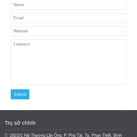
Submit
Trụ sở chính
192/2/1 Hải Thượng Lãn Ông, P. Phú Tài, Tp. Phan Thiết, Bình